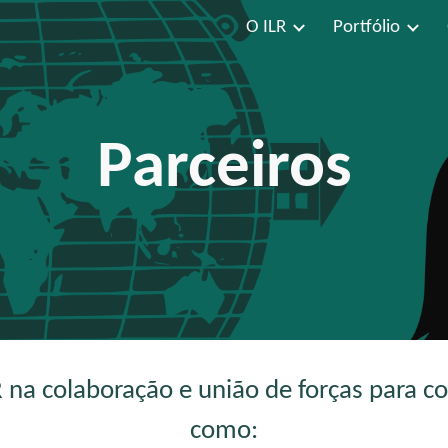
O ILR
Portfólio
ip to main content
Skip to navigat
Parceiros
na colaboração e união de forças para co
como: