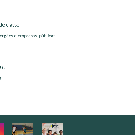
e classe.
 órgãos e empresas  públicas.
as.
a.